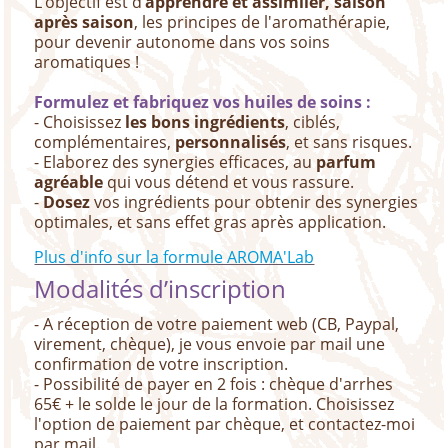
L’objectif est d’
apprendre et assimiler, saison
après saison
, les principes de l'aromathérapie,
pour devenir autonome dans vos soins
aromatiques !
Formulez et fabriquez vos huiles de soins :
- Choisissez
les bons ingrédients
, ciblés,
complémentaires,
personnalisés
, et sans risques.
- Elaborez des synergies efficaces, au
parfum
agréable
qui vous détend et vous rassure.
-
Dosez
vos ingrédients pour obtenir des synergies
optimales, et sans effet gras après application.
Plus d'info sur la formule AROMA'Lab
Modalités d’inscription
- A réception de votre paiement web (CB, Paypal,
virement, chèque), je vous envoie par mail une
confirmation de votre inscription.
- Possibilité de payer en 2 fois : chèque d'arrhes
65€ + le solde le jour de la formation. Choisissez
l'option de paiement par chèque, et contactez-moi
par mail.