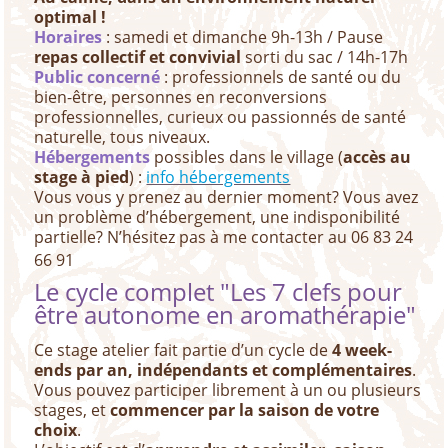
optimal !
Horaires
: samedi et dimanche 9h-13h / Pause
repas collectif et convivial
sorti du sac / 14h-17h
Public concerné
: professionnels de santé ou du
bien-être, personnes en reconversions
professionnelles, curieux ou passionnés de santé
naturelle, tous niveaux.
Hébergements
possibles dans le village (
accès au
stage à pied
) :
info hébergements
Vous vous y prenez au dernier moment? Vous avez
un problème d’hébergement, une indisponibilité
partielle? N’hésitez pas à me contacter au 06 83 24
66 91
Le cycle complet "Les 7 clefs pour
être autonome en aromathérapie"
Ce stage atelier fait partie d’un cycle de
4 week-
ends par an, indépendants et complémentaires
.
Vous pouvez participer librement à un ou plusieurs
stages, et
commencer par la saison de votre
choix
.