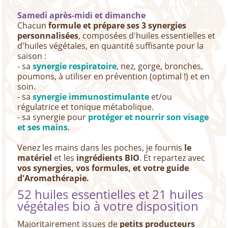
Samedi après-midi et dimanche
Chacun
formule et prépare ses 3 synergies
personnalisées
, composées d'huiles essentielles et
d'huiles végétales, en quantité suffisante pour la
saison :
- sa
synergie respiratoire
, nez, gorge, bronches,
poumons, à utiliser en prévention (optimal !) et en
soin.
- sa
synergie immunostimulante
et/ou
régulatrice et tonique métabolique.
- sa synergie pour
protéger et nourrir son visage
et ses mains
.
Venez les mains dans les poches, je fournis
le
matériel
et les
ingrédients BIO
.
Et repartez avec
vos synergies, vos formules, et votre guide
d'Aromathérapie.
52 huiles essentielles et 21 huiles
végétales bio à votre disposition
Majoritairement issues de
petits producteurs