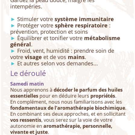
Gardez la peau douce, malgré les
intempéries.
►
Stimuler votre
système immunitaire
►
Protéger votre
sphère respiratoire
:
prévention, protection et soins
►
Équilibrer et tonifier votre
métabolisme
général
.
►
Froid, vent, humidité : prendre soin de
votre
visage
et de vos
mains
.
►
Et autres selon vos demandes...
Le déroulé
Samedi matin
Nous apprenons à
décoder le parfum des huiles
essentielles
pour en déduire leurs
propriétés
.
En complément, nous nous familiarisons avec les
fondamentaux de l'aromathérapie biochimique
.
En combinant ses deux approches, et en sollicitant
vos ressentis
, vous serez sur la voie de votre
autonomie en
aromathérapie, personnelle,
vivante et juste
.